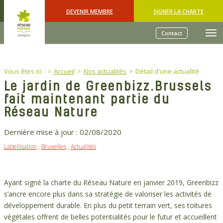
Skip to main content
DEVENIR MEMBRE
SIGNER LA CHARTE
Contact
You are here:
Vous êtes ici :
Accueil
Nos actualités
Détail d'une actualité
Le jardin de Greenbizz.Brussels
fait maintenant partie du
Réseau Nature
Dernière mise à jour :
02/08/2020
Labellisation
,
Bruxelles
,
Actualités
Ayant signé la charte du Réseau Nature en janvier 2019, Greenbizz
s’ancre encore plus dans sa stratégie de valoriser les activités de
développement durable. En plus du petit terrain vert, ses toitures
végétales offrent de belles potentialités pour le futur et accueillent