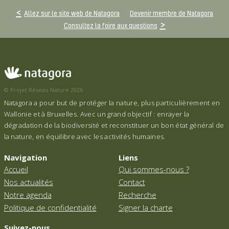
Allez sur le site web de Natagora
Devenir membre de Natagora
Consultez la foire aux questions
© Projet Réseau Nature 2026
Natagora a pour but de protéger la nature, plus particulièrement en
Wallonie et à Bruxelles. Avec un grand objectif : enrayer la
dégradation de la biodiversité et reconstituer un bon état général de
la nature, en équilibre avec les activités humaines.
Navigation
Liens
Accueil
Qui sommes-nous ?
Nos actualités
Contact
Notre agenda
Recherche
Politique de confidentialité
Signer la charte
Suivez-nous