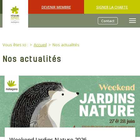
Skip to main content
DEVENIR MEMBRE
SIGNER LA CHARTE
Contact
You are here:
Vous êtes ici :
Accueil
Nos actualités
Nos actualités
Weekend Jardins Nature 2026